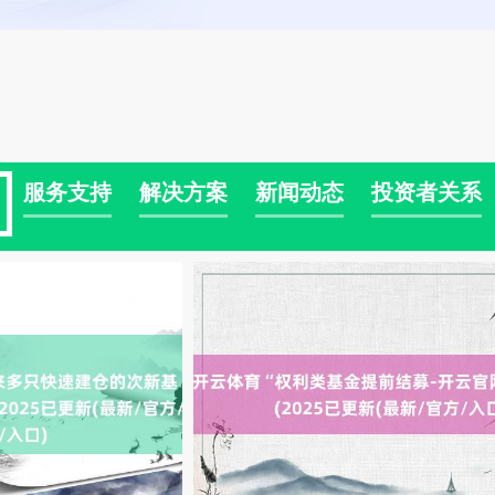
服务支持
解决方案
新闻动态
投资者关系