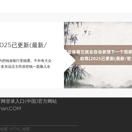
25已更新(最新/
为把钱放银行里稳重。不外有大众
许多东说念主民俗把钱一股脑儿全
开云官网登录入口(中国)官方网站
han,COM
S地图
HTML地图