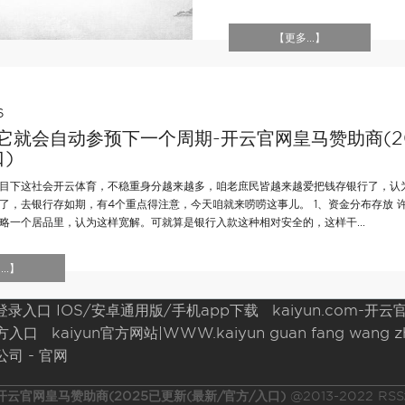
【更多...】
6
它就会自动参预下一个周期-开云官网皇马赞助商(20
)
目下这社会开云体育，不稳重身分越来越多，咱老庶民皆越来越爱把钱存银行了，认
了，去银行存如期，有4个重点得注意，今天咱就来唠唠这事儿。 1、资金分布存放 
略一个居品里，认为这样宽解。可就算是银行入款这种相对安全的，这样干...
..】
登录入口 IOS/安卓通用版/手机app下载
kaiyun.com-
官方入口
kaiyun官方网站|WWW.kaiyun guan fang wang z
公司 - 官网
开云官网皇马赞助商(2025已更新(最新/官方/入口)
@2013-2022
RS