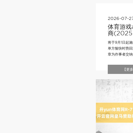
2026-07-2
体育游戏
商(202
将于9月1日起
单方愉快时势回
章为作事者交纳
【更多.