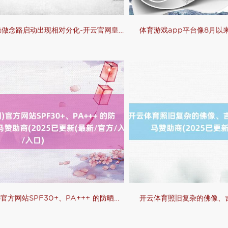
开云体育机构操做念路启动出现相对分化-开云官网皇马赞助商(2025已更新(最新/官方/入口)
开云体育(中国)官方网站SPF30+、PA+++ 的防晒指数-开云官网皇马赞助商(2025已更新(最新/官方/入口)