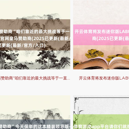
开云官网切尔西赞助商“咱们靠近的最大挑战等于一直处于算力不及的景象-开云官网皇马赞助商(2025已更新(最新/官方/入口)